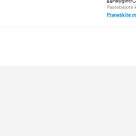
Palyginti
Pastebėjote 
Praneškite 