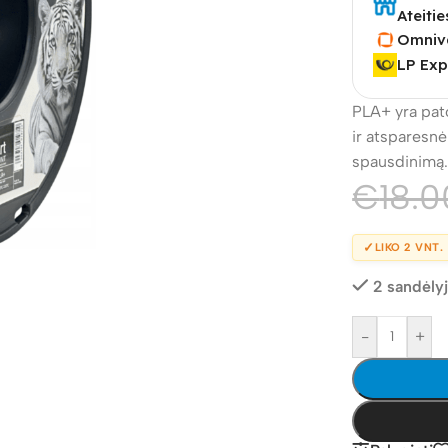
Ateitie
Omniv
LP Exp
PLA+ yra pato
ir atsparesnė 
spausdinimą
€
18.0
✓
LIKO 2 VNT.
2 sandėly
-
+