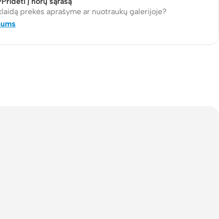
Pridėti į norų sąrašą
klaidą prekės aprašyme ar nuotraukų galerijoje?
mums