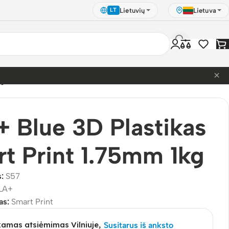
Lietuvių
Lietuva
LT
×
kg
 Blue 3D Plastikas
t Print 1.75mm 1kg
s:
S57
LA+
as:
Smart Print
mas atsiėmimas Vilniuje,
Susitarus iš anksto