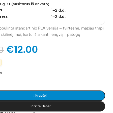
s g. 11 (susitarus iš anksto)
a
1–2 d.d.
ress
1–2 d.d.
bulinta standartinio PLA versija – tvirtesnė, mažiau trapi
skilinėjimui, kartu išlaikanti lengvą ir patogų
.
€
12.00
0
je
Į Krepšelį
Pirkite Dabar