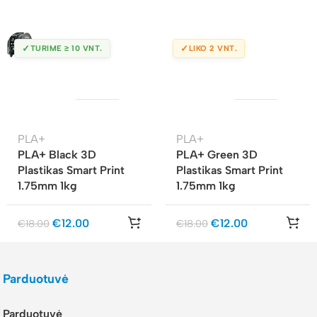
✓
✓
TURIME ≥ 10 VNT.
LIKO 2 VNT.
PLA+
PLA+
PLA+ Black 3D
PLA+ Green 3D
Plastikas Smart Print
Plastikas Smart Print
1.75mm 1kg
1.75mm 1kg
€
12.00
€
12.00
€
18.00
€
18.00
Parduotuvė
Parduotuvė