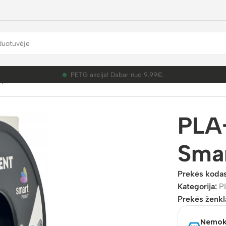
PETG akcija! Dabar nuo 9.99€.
plastikai
/
PLA+
/
PLA+ Blue 3D Plastikas Smart Print 1.75mm 1
PLA+
Smar
Prekės koda
Kategorija:
P
Prekės ženkl
Nemoka