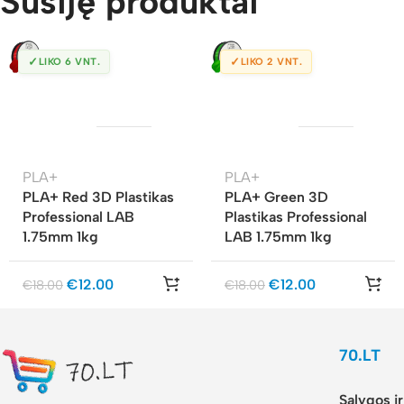
Susiję produktai
✓
✓
LIKO 6 VNT.
LIKO 2 VNT.
PLA+
PLA+
PLA+ Red 3D Plastikas
PLA+ Green 3D
Professional LAB
Plastikas Professional
1.75mm 1kg
LAB 1.75mm 1kg
€
12.00
€
12.00
€
18.00
€
18.00
70.LT
Sąlygos i