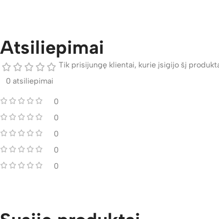
Atsiliepimai
Tik prisijungę klientai, kurie įsigijo šį produktą
0 atsiliepimai
0
0
0
0
0