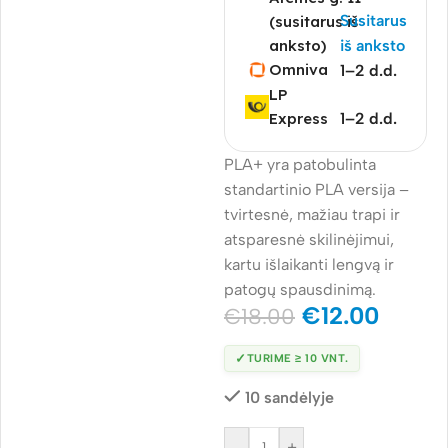
Susitarus
(susitarus iš
anksto)
iš anksto
Omniva
1–2 d.d.
LP
Express
1–2 d.d.
PLA+ yra patobulinta
standartinio PLA versija –
tvirtesnė, mažiau trapi ir
atsparesnė skilinėjimui,
kartu išlaikanti lengvą ir
patogų spausdinimą.
€
12.00
€
18.00
✓
TURIME ≥ 10 VNT.
10 sandėlyje
-
+