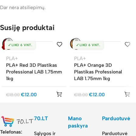
Dar nėra atsiliepimų.
Susiję produktai
✓
✓
LIKO 6 VNT.
LIKO 6 VNT.
PLA+
PLA+
PLA+ Red 3D Plastikas
PLA+ Orange 3D
Professional LAB 1.75mm
Plastikas Professional
1kg
LAB 1.75mm 1kg
€
12.00
€
12.00
€
18.00
€
18.00
70.LT
Mano
Parduotuvė
paskyra
Telefonas:
Sąlygos ir
Parduotuvė