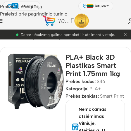
Lietuvių
Lietuva
Praleisti į navigaciją
LT
Praleisti prie pagrindinio turinio
×
PETG akcija! Dabar nuo 9.99€.
D Pasaulis
/
3D Spausdinimo plastikai
/
3D plastikai
/
PLA+
PLA+ Black 3D
Plastikas Smart
Print 1.75mm 1kg
Prekės kodas:
S46
Kategorija:
PLA+
Prekės ženklas:
Smart Print
Nemokamas
atsiėmimas
Vilniuje,
Ateities g. 11