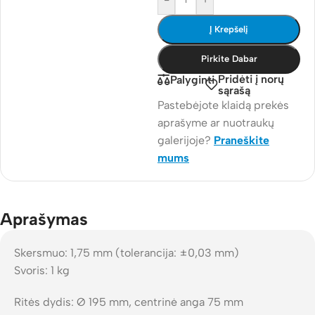
Į Krepšelį
Pirkite Dabar
Pridėti į norų
Palyginti
sąrašą
Pastebėjote klaidą prekės
aprašyme ar nuotraukų
galerijoje?
Praneškite
mums
Aprašymas
Skersmuo: 1,75 mm (tolerancija: ±0,03 mm)
Svoris: 1 kg
Ritės dydis: Ø 195 mm, centrinė anga 75 mm