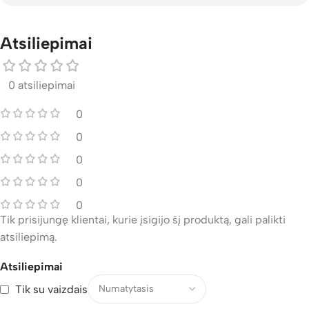
Atsiliepimai
0 atsiliepimai
0
0
0
0
0
Tik prisijungę klientai, kurie įsigijo šį produktą, gali palikti
atsiliepimą.
Atsiliepimai
Tik su vaizdais