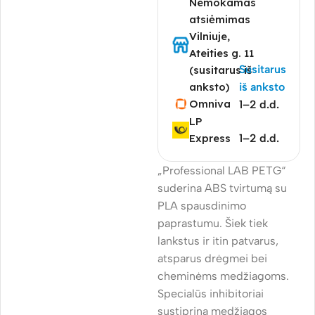
Nemokamas
atsiėmimas
Vilniuje,
Ateities g. 11
Susitarus
(susitarus iš
anksto)
iš anksto
Omniva
1–2 d.d.
LP
Express
1–2 d.d.
„Professional LAB PETG“
suderina ABS tvirtumą su
PLA spausdinimo
paprastumu. Šiek tiek
lankstus ir itin patvarus,
atsparus drėgmei bei
cheminėms medžiagoms.
Specialūs inhibitoriai
sustiprina medžiagos