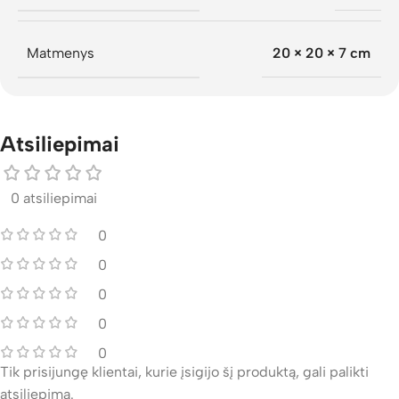
Matmenys
20 × 20 × 7 cm
Atsiliepimai
0 atsiliepimai
0
0
0
0
0
Tik prisijungę klientai, kurie įsigijo šį produktą, gali palikti
atsiliepimą.