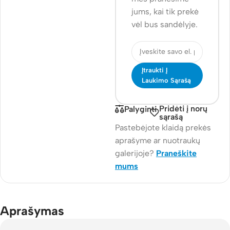
jums, kai tik prekė
vėl bus sandėlyje.
Įtraukti Į
Laukimo Sąrašą
Pridėti į norų
Palyginti
sąrašą
Pastebėjote klaidą prekės
aprašyme ar nuotraukų
galerijoje?
Praneškite
mums
Aprašymas