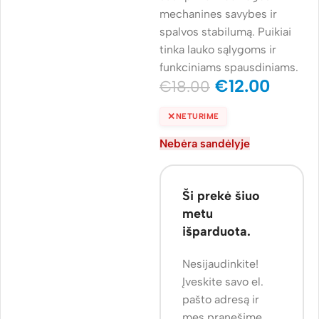
mechanines savybes ir
spalvos stabilumą. Puikiai
tinka lauko sąlygoms ir
funkciniams spausdiniams.
€
12.00
€
18.00
✕
NETURIME
Nebėra sandėlyje
Ši prekė šiuo
metu
išparduota.
Nesijaudinkite!
Įveskite savo el.
pašto adresą ir
mes pranešime