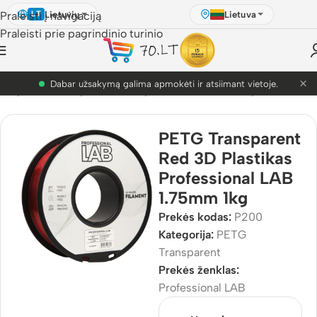
Lietuvių
Lietuva
Praleisti į navigaciją
LT
Praleisti prie pagrindinio turinio
×
PETG akcija! Dabar nuo 9.99€.
D Spausdinimo plastikai
/
3D plastikai
/
PETG Transparent
PETG Transparent
Red 3D Plastikas
Professional LAB
1.75mm 1kg
Prekės kodas:
P200
Kategorija:
PETG
Transparent
Prekės ženklas:
Professional LAB