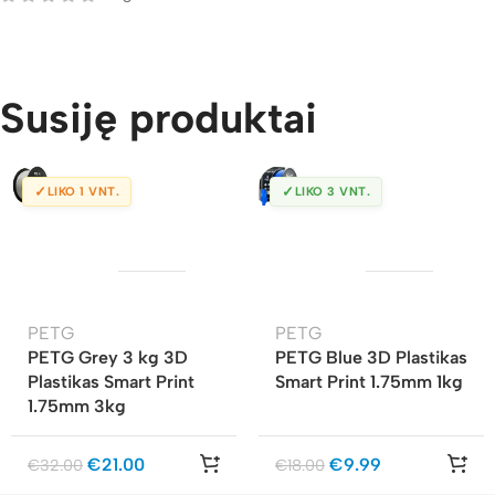
Susiję produktai
✓
✓
LIKO 1 VNT.
LIKO 3 VNT.
PETG
PETG
PETG Grey 3 kg 3D
PETG Blue 3D Plastikas
Plastikas Smart Print
Smart Print 1.75mm 1kg
1.75mm 3kg
€
21.00
€
9.99
€
32.00
€
18.00