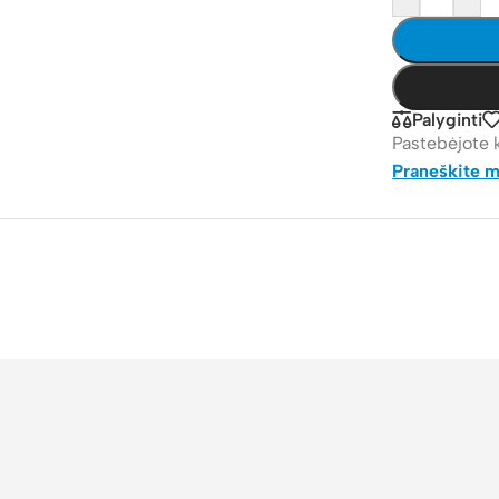
Palyginti
Pastebėjote 
Praneškite 