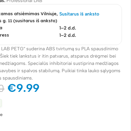
as:
Professional LAB
mas atsiėmimas Vilniuje,
Susitarus iš anksto
s g. 11 (susitarus iš anksto)
a
1–2 d.d.
ress
1–2 d.d.
l LAB PETG“ suderina ABS tvirtumą su PLA spausdinimo
iek tiek lankstus ir itin patvarus, atsparus drėgmei bei
džiagoms. Specialūs inhibitoriai sustiprina medžiagos
vybes ir spalvos stabilumą. Puikiai tinka lauko sąlygoms
ms spausdiniams.
€
9.99
0
je