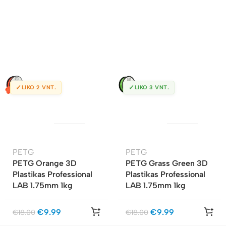
✓
✓
LIKO 2 VNT.
LIKO 3 VNT.
PETG
PETG
PETG Orange 3D
PETG Grass Green 3D
Plastikas Professional
Plastikas Professional
LAB 1.75mm 1kg
LAB 1.75mm 1kg
€
9.99
€
9.99
€
18.00
€
18.00