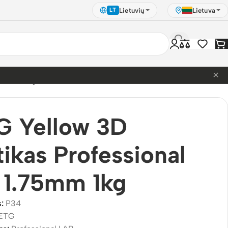
Lietuvių
Lietuva
LT
×
1.75mm 1kg
G Yellow 3D
tikas Professional
 1.75mm 1kg
s:
P34
ETG