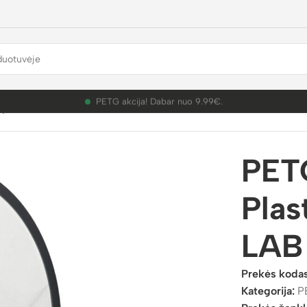
PETG akcija! Dabar nuo 9.99€.
plastikai
/
PETG
/
PETG Yellow 3D Plastikas Professional LAB 
PET
Plas
LAB
Prekės koda
Kategorija:
P