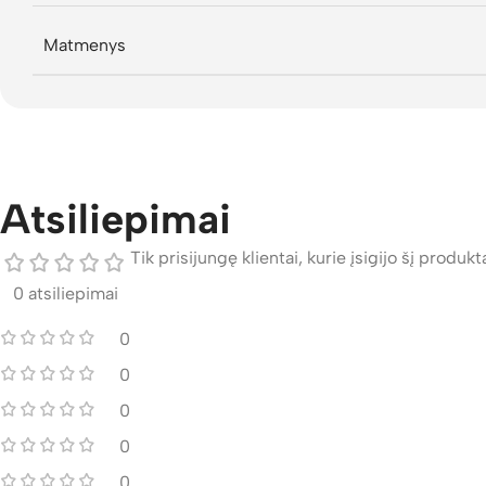
Matmenys
Atsiliepimai
Tik prisijungę klientai, kurie įsigijo šį produktą
0 atsiliepimai
0
0
0
0
0