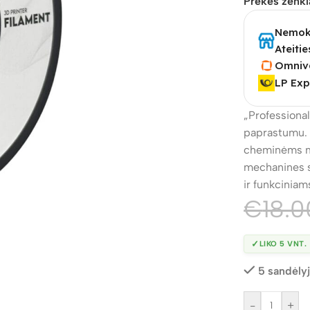
Prekės ženkl
Nemoka
Ateitie
Omniv
LP Exp
„Professiona
paprastumu. Š
cheminėms me
mechanines sa
ir funkcinia
€
18.0
✓
LIKO 5 VNT.
5 sandėly
-
+