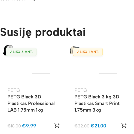
Susiję produktai
✓
✓
LIKO 6 VNT.
LIKO 1 VNT.
PETG
PETG
PETG Black 3D
PETG Black 3 kg 3D
Plastikas Professional
Plastikas Smart Print
LAB 1.75mm 1kg
1.75mm 3kg
€
9.99
€
21.00
€
18.00
€
32.00