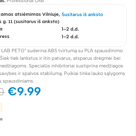
as:
Professional LAB
mas atsiėmimas Vilniuje,
Susitarus iš anksto
s g. 11 (susitarus iš anksto)
a
1–2 d.d.
ress
1–2 d.d.
l LAB PETG“ suderina ABS tvirtumą su PLA spausdinimo
iek tiek lankstus ir itin patvarus, atsparus drėgmei bei
džiagoms. Specialūs inhibitoriai sustiprina medžiagos
vybes ir spalvos stabilumą. Puikiai tinka lauko sąlygoms
ms spausdiniams.
€
9.99
0
je