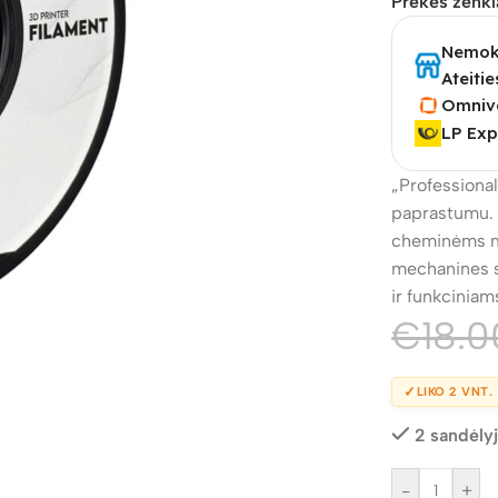
Prekės ženkl
Nemoka
Ateitie
Omniv
LP Exp
„Professiona
paprastumu. Š
cheminėms me
mechanines sa
ir funkcinia
€
18.0
✓
LIKO 2 VNT.
2 sandėly
-
+