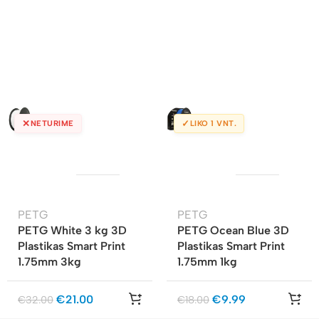
✕
✓
NETURIME
LIKO 1 VNT.
PETG
PETG
PETG White 3 kg 3D
PETG Ocean Blue 3D
Plastikas Smart Print
Plastikas Smart Print
1.75mm 3kg
1.75mm 1kg
€
21.00
€
9.99
€
32.00
€
18.00