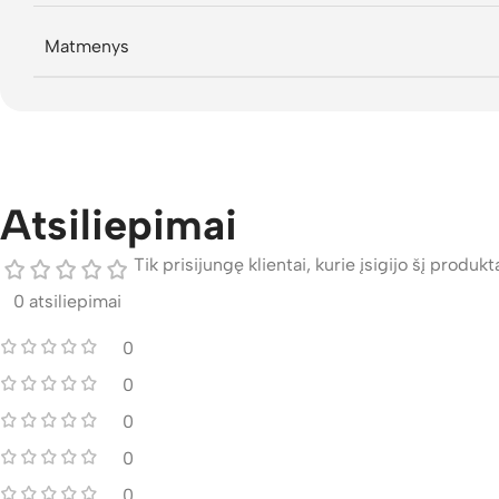
Matmenys
Atsiliepimai
Tik prisijungę klientai, kurie įsigijo šį produktą
0 atsiliepimai
0
0
0
0
0