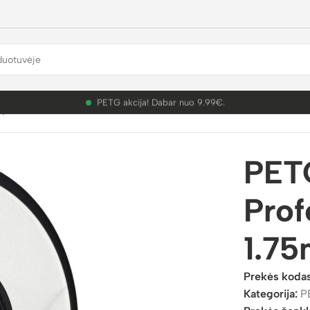
PETG akcija! Dabar nuo 9.99€.
plastikai
/
PETG
/
PETG Red 3D Plastikas Professional LAB 1.7
PETG
Prof
1.7
Prekės koda
Kategorija:
P