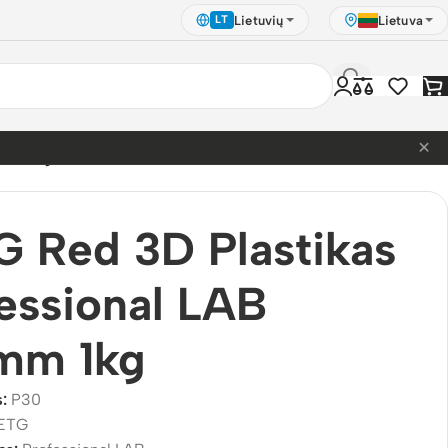
Lietuvių
Lietuva
LT
×
5mm 1kg
 Red 3D Plastikas
essional LAB
5mm 1kg
s:
P30
ETG