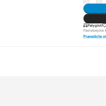
Palyginti
Pastebėjote 
Praneškite 