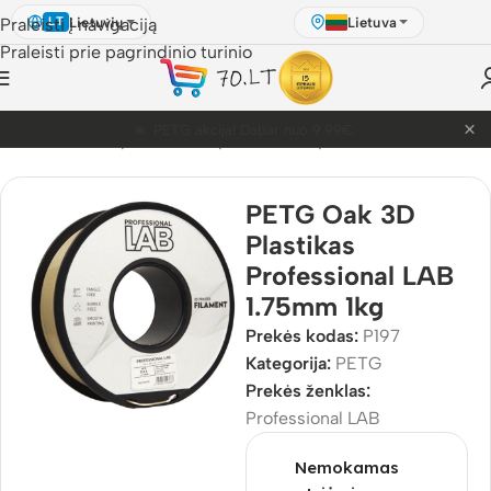
Lietuvių
Lietuva
Praleisti į navigaciją
LT
Praleisti prie pagrindinio turinio
×
PETG akcija! Dabar nuo 9.99€.
D Pasaulis
/
3D Spausdinimo plastikai
/
3D plastikai
/
PETG
PETG Oak 3D
Plastikas
Professional LAB
1.75mm 1kg
Prekės kodas:
P197
Kategorija:
PETG
Prekės ženklas:
Professional LAB
Nemokamas