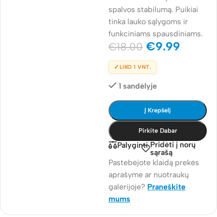
spalvos stabilumą. Puikiai
tinka lauko sąlygoms ir
funkciniams spausdiniams.
€
9.99
€
18.00
✓
LIKO 1 VNT.
1 sandėlyje
Į Krepšelį
Pirkite Dabar
Pridėti į norų
Palyginti
sąrašą
Pastebėjote klaidą prekės
aprašyme ar nuotraukų
galerijoje?
Praneškite
mums