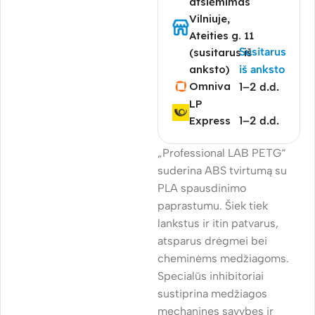
atsiėmimas
Vilniuje,
Ateities g. 11
Susitarus
(susitarus iš
anksto)
iš anksto
Omniva
1–2 d.d.
LP
Express
1–2 d.d.
„Professional LAB PETG“
suderina ABS tvirtumą su
PLA spausdinimo
paprastumu. Šiek tiek
lankstus ir itin patvarus,
atsparus drėgmei bei
cheminėms medžiagoms.
Specialūs inhibitoriai
sustiprina medžiagos
mechanines savybes ir