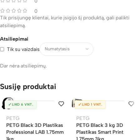
0
0
Tik prisijungę klientai, kurie įsigijo šį produktą, gali palikti
atsiliepimą.
Atsiliepimai
Tik su vaizdais
Dar nėra atsiliepimų.
Susiję produktai
✓
✓
LIKO 6 VNT.
LIKO 1 VNT.
PETG
PETG
PETG Black 3D Plastikas
PETG Black 3 kg 3D
Professional LAB 1.75mm
Plastikas Smart Print
1kg
1.75mm 3kg