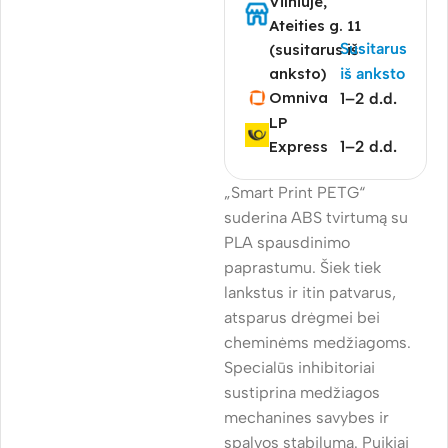
Vilniuje,
Ateities g. 11
Susitarus
(susitarus iš
anksto)
iš anksto
Omniva
1–2 d.d.
LP
Express
1–2 d.d.
„Smart Print PETG“
suderina ABS tvirtumą su
PLA spausdinimo
paprastumu. Šiek tiek
lankstus ir itin patvarus,
atsparus drėgmei bei
cheminėms medžiagoms.
Specialūs inhibitoriai
sustiprina medžiagos
mechanines savybes ir
spalvos stabilumą. Puikiai