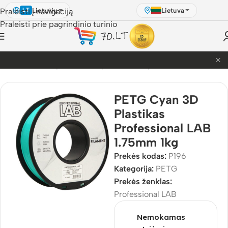
Lietuvių
Lietuva
Praleisti į navigaciją
LT
Praleisti prie pagrindinio turinio
×
PETG akcija! Dabar nuo 9.99€.
D Pasaulis
/
3D Spausdinimo plastikai
/
3D plastikai
/
PETG
PETG Cyan 3D
Plastikas
Professional LAB
1.75mm 1kg
Prekės kodas:
P196
Kategorija:
PETG
Prekės ženklas:
Professional LAB
Nemokamas