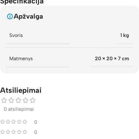
Specifikacija
Apžvalga
Svoris
1 kg
Matmenys
20 × 20 × 7 cm
Atsiliepimai
0 atsiliepimai
0
0