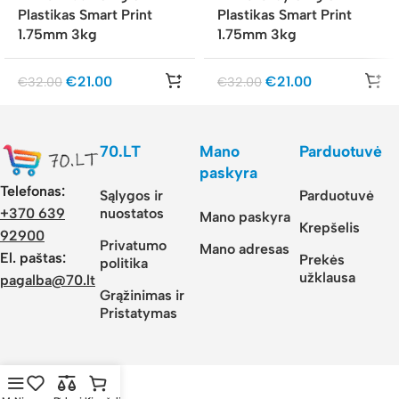
Plastikas Smart Print
Plastikas Smart Print
1.75mm 3kg
1.75mm 3kg
€
21.00
€
21.00
€
32.00
€
32.00
70.LT
Mano
Parduotuvė
paskyra
Telefonas:
Sąlygos ir
Parduotuvė
nuostatos
+370 639
Mano paskyra
Krepšelis
92900
Privatumo
Mano adresas
El. paštas:
Prekės
politika
užklausa
pagalba@70.lt
Grąžinimas ir
Pristatymas