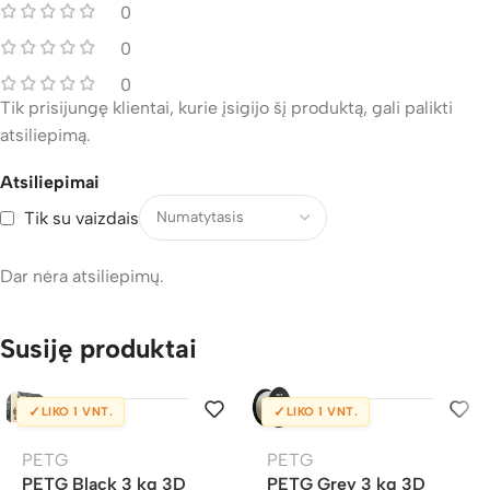
0
0
0
Tik prisijungę klientai, kurie įsigijo šį produktą, gali palikti
atsiliepimą.
Atsiliepimai
Tik su vaizdais
Dar nėra atsiliepimų.
Susiję produktai
✓
✓
LIKO 1 VNT.
LIKO 1 VNT.
PETG
PETG
PETG Black 3 kg 3D
PETG Grey 3 kg 3D