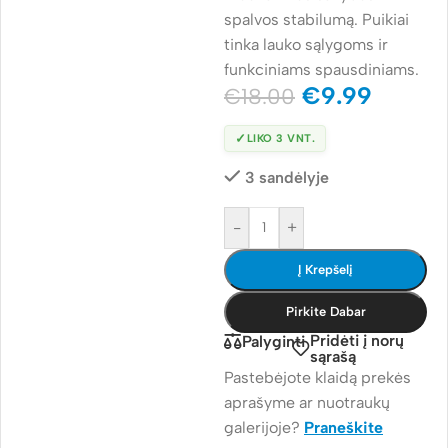
spalvos stabilumą. Puikiai
tinka lauko sąlygoms ir
funkciniams spausdiniams.
€
9.99
€
18.00
✓
LIKO 3 VNT.
3 sandėlyje
-
+
Į Krepšelį
Pirkite Dabar
Pridėti į norų
Palyginti
sąrašą
Pastebėjote klaidą prekės
aprašyme ar nuotraukų
galerijoje?
Praneškite