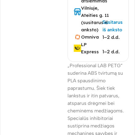
atsiėmimas
Vilniuje,
Ateities g. 11
Susitarus
(susitarus iš
anksto)
iš anksto
Omniva
1–2 d.d.
LP
Express
1–2 d.d.
„Professional LAB PETG“
suderina ABS tvirtumą su
PLA spausdinimo
paprastumu. Šiek tiek
lankstus ir itin patvarus,
atsparus drėgmei bei
cheminėms medžiagoms.
Specialūs inhibitoriai
sustiprina medžiagos
mechanines savybes ir