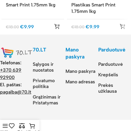
Smart Print 1.75mm 1kg
Plastikas Smart Print
1.75mm 1kg
€
9.99
€
9.99
€
18.00
€
18.00
70.LT
Mano
Parduotuvė
paskyra
Telefonas:
Sąlygos ir
Parduotuvė
nuostatos
+370 639
Mano paskyra
Krepšelis
92900
Privatumo
Mano adresas
El. paštas:
Prekės
politika
užklausa
pagalba@70.lt
Grąžinimas ir
Pristatymas