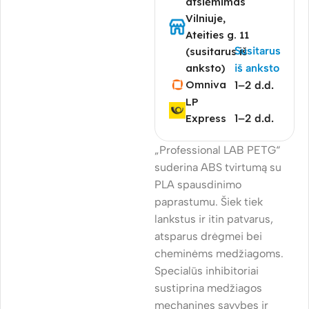
atsiėmimas
Vilniuje,
Ateities g. 11
Susitarus
(susitarus iš
anksto)
iš anksto
Omniva
1–2 d.d.
LP
Express
1–2 d.d.
„Professional LAB PETG“
suderina ABS tvirtumą su
PLA spausdinimo
paprastumu. Šiek tiek
lankstus ir itin patvarus,
atsparus drėgmei bei
cheminėms medžiagoms.
Specialūs inhibitoriai
sustiprina medžiagos
mechanines savybes ir