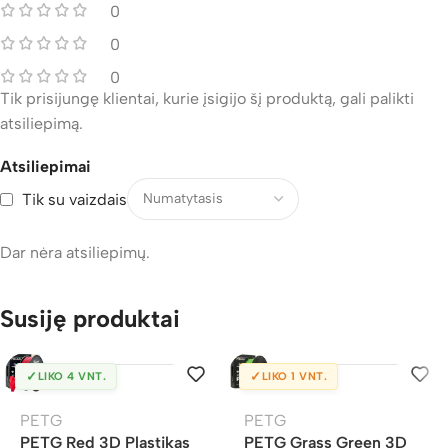
0
0
0
Tik prisijungę klientai, kurie įsigijo šį produktą, gali palikti
atsiliepimą.
Atsiliepimai
Tik su vaizdais
Dar nėra atsiliepimų.
Susiję produktai
✓
✓
LIKO 4 VNT.
LIKO 1 VNT.
PETG
PETG
PETG Red 3D Plastikas
PETG Grass Green 3D