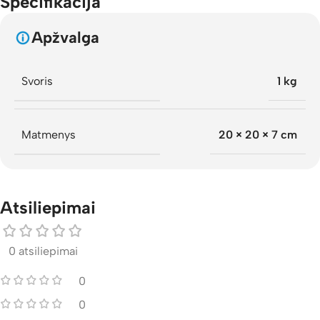
Specifikacija
Apžvalga
Svoris
1 kg
Matmenys
20 × 20 × 7 cm
Atsiliepimai
0 atsiliepimai
0
0