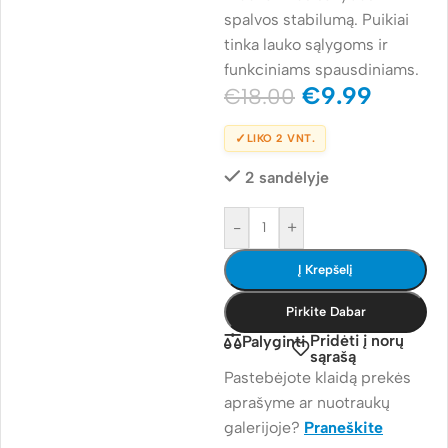
spalvos stabilumą. Puikiai
tinka lauko sąlygoms ir
funkciniams spausdiniams.
€
9.99
€
18.00
✓
LIKO 2 VNT.
2 sandėlyje
-
+
Į Krepšelį
Pirkite Dabar
Pridėti į norų
Palyginti
sąrašą
Pastebėjote klaidą prekės
aprašyme ar nuotraukų
galerijoje?
Praneškite