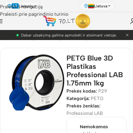
Lietuvių
Lietuva
Praleisti į navigaciją
LT
Praleisti prie pagrindinio turinio
×
Dabar užsakymą galima apmokėti ir atsiimant vietoje.
D Pasaulis
/
3D Spausdinimo plastikai
/
3D plastikai
/
PETG
PETG Blue 3D
Plastikas
Professional LAB
1.75mm 1kg
Prekės kodas:
P29
Kategorija:
PETG
Prekės ženklas:
Professional LAB
Nemokamas