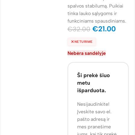
spalvos stabilumą. Puikiai
tinka lauko sąlygoms ir
funkciniams spausdiniams.
€
21.00
€
32.00
✕
NETURIME
Nebėra sandėlyje
Ši prekė šiuo
metu
išparduota.
Nesijaudinkite!
Įveskite savo el.
pašto adresą ir
mes pranešime
jums, kai tik prekė