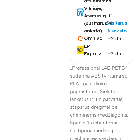
atsiėmimas
Vilniuje,
Ateities g. 11
Susitarus
(susitarus iš
anksto)
iš anksto
Omniva
1–2 d.d.
LP
Express
1–2 d.d.
„Professional LAB PETG“
suderina ABS tvirtumą su
PLA spausdinimo
paprastumu. Šiek tiek
lankstus ir itin patvarus,
atsparus drėgmei bei
cheminėms medžiagoms.
Specialūs inhibitoriai
sustiprina medžiagos
mechanines savybes ir