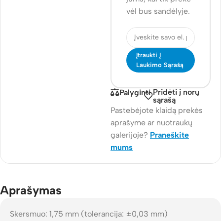
vėl bus sandėlyje.
Įtraukti Į
Laukimo Sąrašą
Pridėti į norų
Palyginti
sąrašą
Pastebėjote klaidą prekės
aprašyme ar nuotraukų
galerijoje?
Praneškite
mums
Aprašymas
Skersmuo: 1,75 mm (tolerancija: ±0,03 mm)