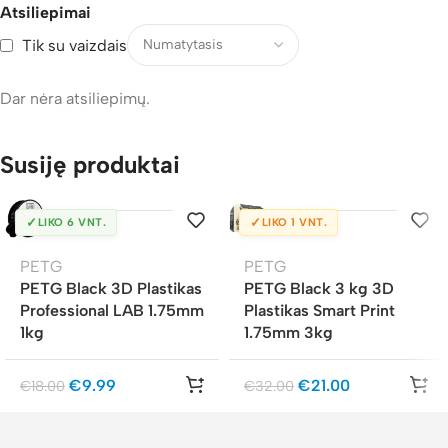
Atsiliepimai
Tik su vaizdais
Dar nėra atsiliepimų.
Susiję produktai
✓
✓
LIKO 6 VNT.
LIKO 1 VNT.
PETG
PETG
PETG Black 3D Plastikas
PETG Black 3 kg 3D
Professional LAB 1.75mm
Plastikas Smart Print
1kg
1.75mm 3kg
€
9.99
€
21.00
€
18.00
€
32.00