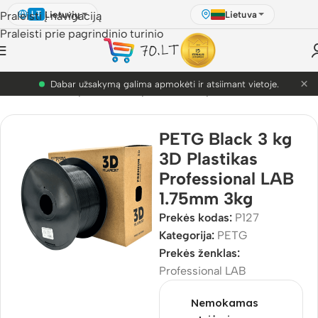
Lietuvių
Lietuva
Praleisti į navigaciją
LT
Praleisti prie pagrindinio turinio
×
PETG akcija! Dabar nuo 9.99€.
D Pasaulis
/
3D Spausdinimo plastikai
/
3D plastikai
/
PETG
PETG Black 3 kg
3D Plastikas
Professional LAB
1.75mm 3kg
Prekės kodas:
P127
Kategorija:
PETG
Prekės ženklas:
Professional LAB
Nemokamas