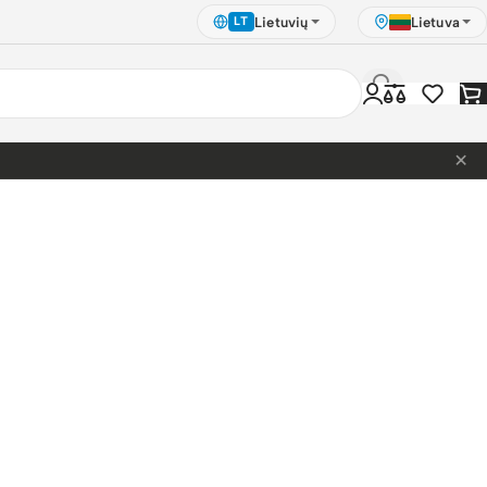
Lietuvių
Lietuva
LT
×