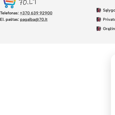
Sąlygo
Telefonas:
+370 639 92900
El. paštas:
pagalba@70.lt
Privat
Grąžin