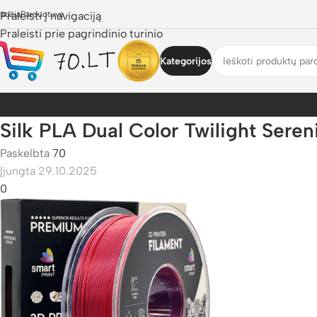
radžia
Praleisti į navigaciją
Parduotuvė
Praleisti prie pagrindinio turinio
Kategorijos
Silk PLA Dual Color Twilight Seren
Paskelbta
70
Įjungta 29.10.2025
0