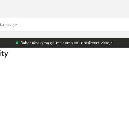
PETG akcija! Dabar nuo 9.99€.
ity